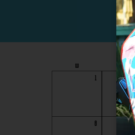
ו
ש
1
8