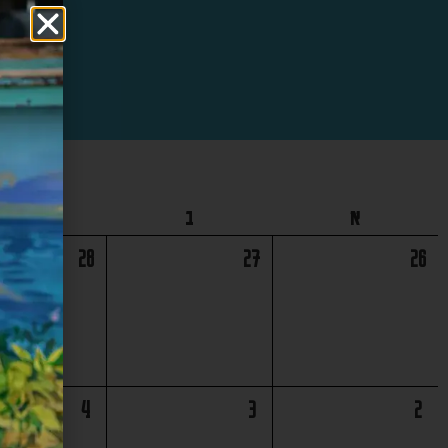
א
ב
ג
28
27
26
4
3
2