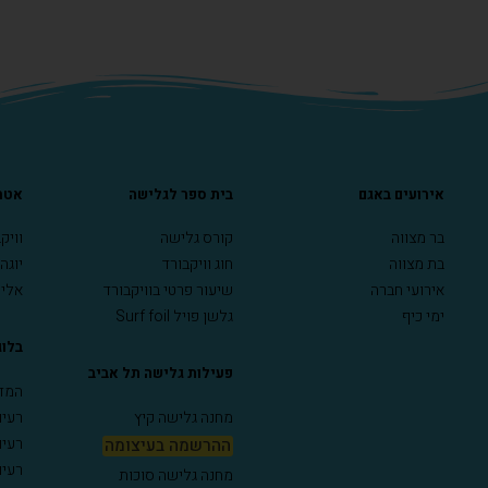
אירועים באגם
בית ספר לגלישה
אטרק
בר מצווה
קורס גלישה
וויק
בת מצווה
חוג וויקבורד
יוגה
אירועי חברה
שיעור פרטי בוויקבורד
אליפ
ימי כיף
גלשן פויל Surf foil
בלוג
פעילות גלישה תל אביב
המדר
מחנה גלישה קיץ
רעיו
רעיו
ההרשמה בעיצומה
רעיו
מחנה גלישה סוכות