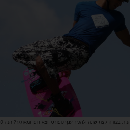
נה ולהכיר ענף ספורט יוצא דופן ומאתגר? הנה 10 עובדות על סקי מים ששווה לדעת