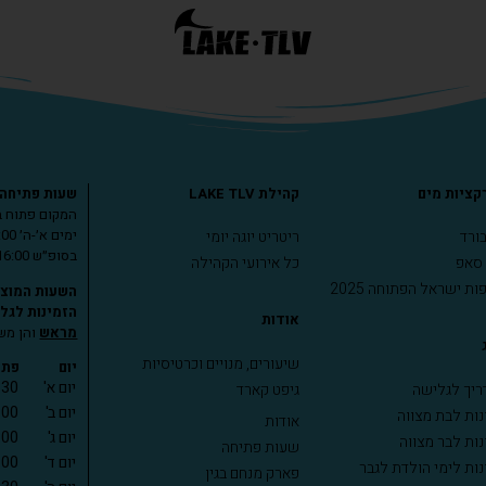
ציות מים
קהילת LAKE TLV
שעות פתיחה
המקום פתוח ב
ימים א׳-ה׳ 09:00-17:00
בורד
ריטריט יוגה יומי
בסופ״ש 08:00-16:00
 סאפ
כל אירועי הקהילה
ות ישראל הפתוחה 2025
השעות המוצג
הזמינות לגל
אודות
מראש
והן מש
שיעורים, מנויים וכרטיסיות
יום
פתי
יום א'
:30
יך לגלישה
גיפט קארד
יום ב'
:00
נות לבת מצווה
אודות
יום ג'
:00
נות לבר מצווה
שעות פתיחה
יום ד'
:00
נות לימי הולדת לגבר
פארק מנחם בגין