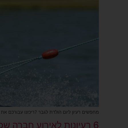
מחפשים רעיון ליום הולדת לגבר ?ריכזנו עבורכם את 10 הרעיונות המקוריים לימי הולדת לגבר שיגמרו לו להיות מופתע.
6 רעיונות לאירוע חברה שכל עובד ירצה להיות בו